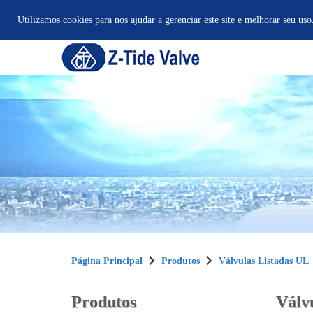
Utilizamos cookies para nos ajudar a gerenciar este site e melhorar seu uso
Página Principal
Produtos
Válvulas Listadas UL
Produtos
Válv