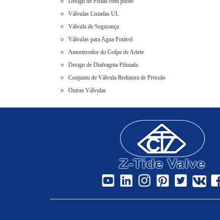
Design de Pistão com piloto
Válvulas Listadas UL
Válvula de Segurança
Válvulas para Agua Potável
Amortecedor do Golpe de Ariete
Design de Diafragma Pilotada
Conjunto de Válvula Redutora de Pressão
Outras Válvulas