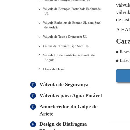
válvul
Válvula de Retenção Portinhola Ranhurada
válvul
UL
de sis
Válvula Borboleta de Bronze UL com Sinal
de Posição
A HANT
Válvula de Teste e Drenagem UL
Cara
Coluna de Hidrante Tipo Seco UL
◆ Revest
Válvula UL de Restrição de Pressão de
Ângulo
◆ Baixo 
Chave de Fluxo
Válvula de Segurança
Válvulas para Agua Potável
Amortecedor do Golpe de
Ariete
Design de Diafragma