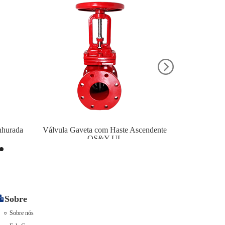
nhurada
Válvula Gaveta com Haste Ascendente
Válvula d
OS&Y UL
Sobre
Sobre nós