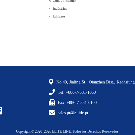
Contra Incêndio
Indústrias
Edifícios
No.40, Jialing St., Qianzhen Dist., Kaohsiun
Tel: +886-7-331-1060
Fax: +886-7-331-0100
sales.pt@z-tide.pt
Copyright © 2020–2026 ELITE LINE. Todos los Derechos Reservados.