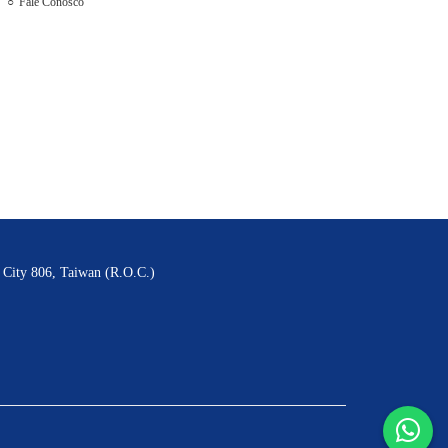
Fale Conosco
g City 806, Taiwan (R.O.C.)