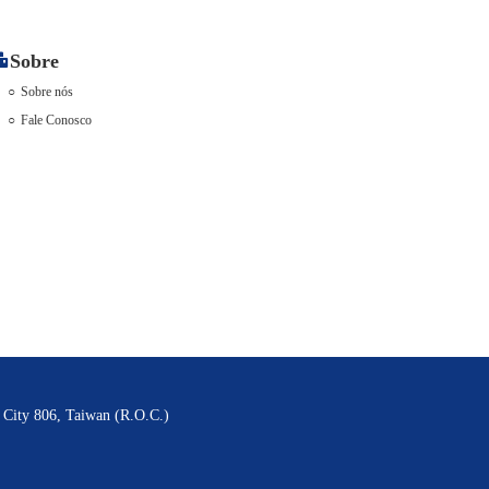
Sobre
Sobre nós
Fale Conosco
g City 806, Taiwan (R.O.C.)