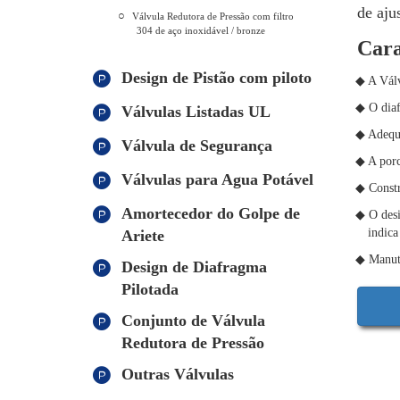
de aju
Válvula Redutora de Pressão com filtro
304 de aço inoxidável / bronze
Cara
Design de Pistão com piloto
◆ A Válv
◆ O diaf
Válvulas Listadas UL
◆ Adequa
Válvula de Segurança
◆ A porc
Válvulas para Agua Potável
◆ Constr
Amortecedor do Golpe de
◆ O desi
indica
Ariete
◆ Manute
Design de Diafragma
Pilotada
Conjunto de Válvula
Redutora de Pressão
Outras Válvulas