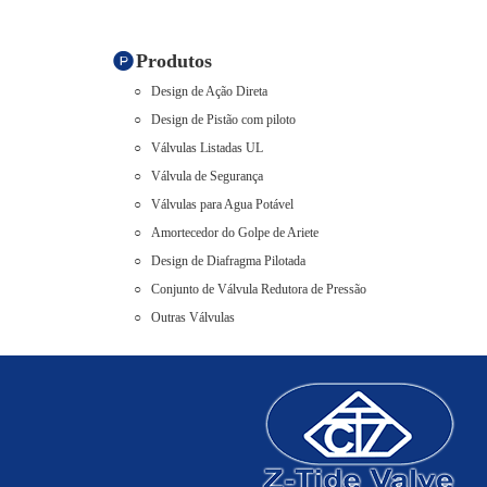
Produtos
Design de Ação Direta
Design de Pistão com piloto
Válvulas Listadas UL
Válvula de Segurança
Válvulas para Agua Potável
Amortecedor do Golpe de Ariete
Design de Diafragma Pilotada
Conjunto de Válvula Redutora de Pressão
Outras Válvulas