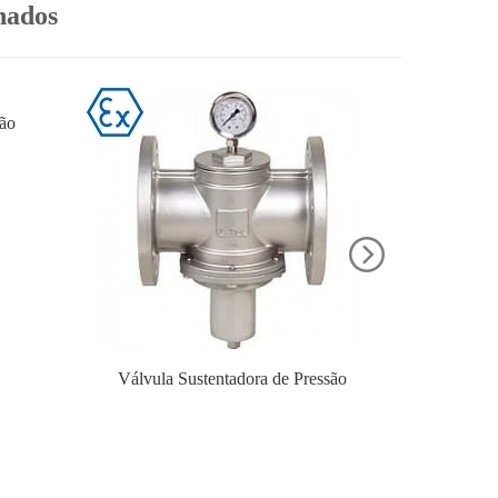
nados
são
Válvula Sustentadora de Pressão
Válvula Re