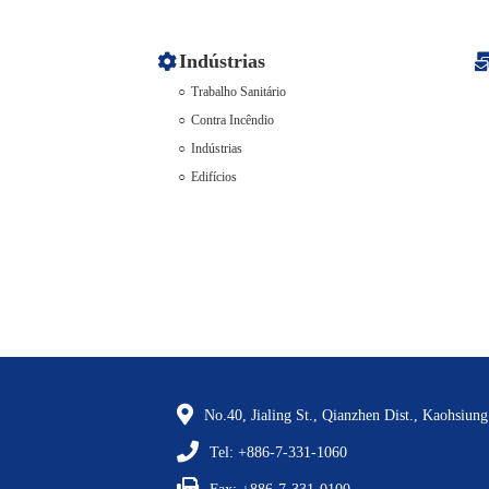
Indústrias
Trabalho Sanitário
Contra Incêndio
Indústrias
Edifícios
No.40, Jialing St., Qianzhen Dist., Kaohsiun
Tel: +886-7-331-1060