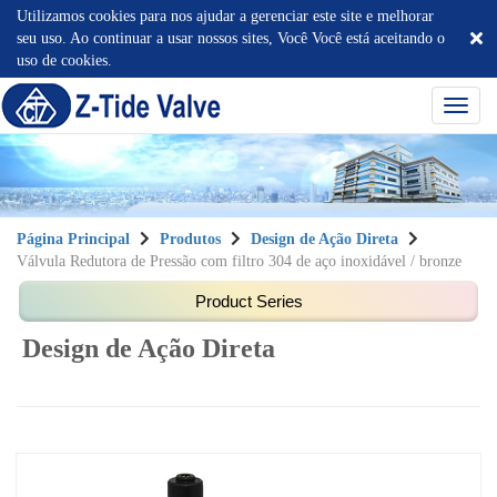
Utilizamos cookies para nos ajudar a gerenciar este site e melhorar
seu uso. Ao continuar a usar nossos sites, Você Você está aceitando o
uso de cookies.
選
單
切
換
Página Principal
Produtos
Design de Ação Direta
Válvula Redutora de Pressão com filtro 304 de aço inoxidável / bronze
Design de Ação Direta