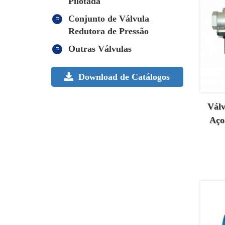
Pilotada
Conjunto de Válvula
Redutora de Pressão
Outras Válvulas
Download de Catálogos
Válv
Aço