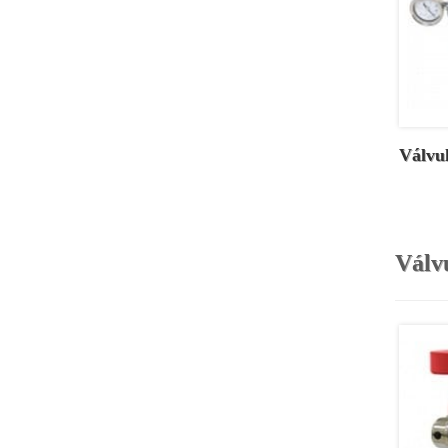
Válvul
Válv