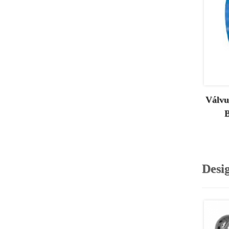
Válvu
B
Desig