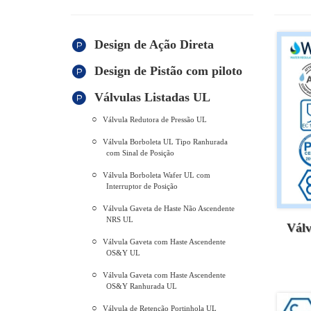
Design de Ação Direta
Design de Pistão com piloto
Válvulas Listadas UL
Válvula Redutora de Pressão UL
Válvula Borboleta UL Tipo Ranhurada
com Sinal de Posição
Válvula Borboleta Wafer UL com
Interruptor de Posição
Válvula Gaveta de Haste Não Ascendente
NRS UL
Válv
Válvula Gaveta com Haste Ascendente
OS&Y UL
Válvula Gaveta com Haste Ascendente
OS&Y Ranhurada UL
Válvula de Retenção Portinhola UL