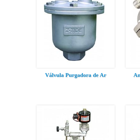
Válvula Purgadora de Ar
Am