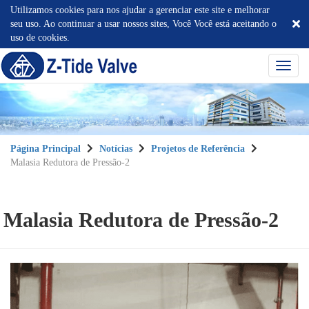
Utilizamos cookies para nos ajudar a gerenciar este site e melhorar
seu uso. Ao continuar a usar nossos sites, Você Você está aceitando o
uso de cookies.
選
單
切
換
Página Principal
Notícias
Projetos de Referência
Malasia Redutora de Pressão-2
Malasia Redutora de Pressão-2