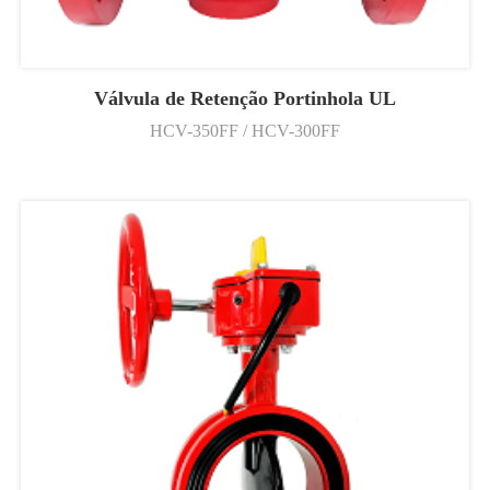
Válvula de Retenção Portinhola UL
HCV-350FF / HCV-300FF