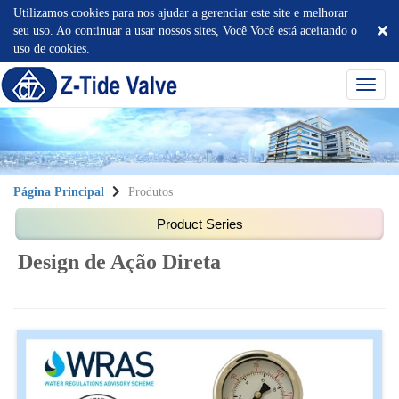
Utilizamos cookies para nos ajudar a gerenciar este site e melhorar
seu uso. Ao continuar a usar nossos sites, Você Você está aceitando o
uso de cookies.
選
單
切
換
Página Principal
Produtos
Design de Ação Direta